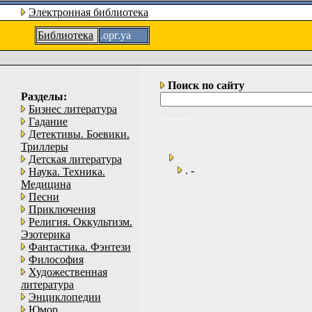
Электронная библиотека
Библиотека
.орг.уа
Поиск по сайту
Разделы:
Бизнес литература
Гадание
Детективы. Боевики.
Триллеры
Детская литература
. -
Наука. Техника.
Медицина
Песни
Приключения
Религия. Оккультизм.
Эзотерика
Фантастика. Фэнтези
Философия
Художественная
литература
Энциклопедии
Юмор