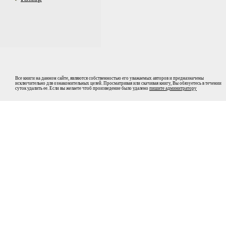
Все книги на данном сайте, являются собственностью его уважаемых авторов и предназначены
исключительно для ознакомительных целей. Просматривая или скачивая книгу, Вы обязуетесь в течении
суток удалить ее. Если вы желаете чтоб произведение было удалено
пишите админитратору