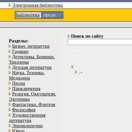
Электронная библиотека
Библиотека
.орг.уа
Поиск по сайту
Разделы:
Бизнес литература
Гадание
Детективы. Боевики.
Триллеры
Детская литература
. -
Наука. Техника.
Медицина
Песни
Приключения
Религия. Оккультизм.
Эзотерика
Фантастика. Фэнтези
Философия
Художественная
литература
Энциклопедии
Юмор