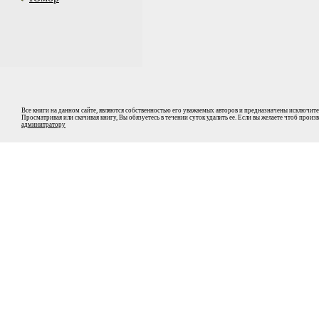
Все книги на данном сайте, являются собственностью его уважаемых авторов и предназначены исключите
Просматривая или скачивая книгу, Вы обязуетесь в течении суток удалить ее. Если вы желаете чтоб прои
админитратору