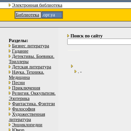
Электронная библиотека
Библиотека
.орг.уа
Поиск по сайту
Разделы:
Бизнес литература
Гадание
Детективы. Боевики.
Триллеры
Детская литература
. -
Наука. Техника.
Медицина
Песни
Приключения
Религия. Оккультизм.
Эзотерика
Фантастика. Фэнтези
Философия
Художественная
литература
Энциклопедии
Юмор