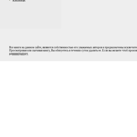
Все книги на данном сайте, являются собственностью его уважаемых авторов и предназначены исключите
Просматривая или скачивая книгу, Вы обязуетесь в течении суток удалить ее. Если вы желаете чтоб прои
админитратору