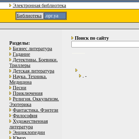
Электронная библиотека
Библиотека
.орг.уа
Поиск по сайту
Разделы:
Бизнес литература
Гадание
Детективы. Боевики.
Триллеры
Детская литература
. -
Наука. Техника.
Медицина
Песни
Приключения
Религия. Оккультизм.
Эзотерика
Фантастика. Фэнтези
Философия
Художественная
литература
Энциклопедии
Юмор