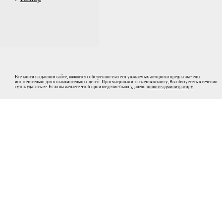
Все книги на данном сайте, являются собственностью его уважаемых авторов и предназначены
исключительно для ознакомительных целей. Просматривая или скачивая книгу, Вы обязуетесь в течении
суток удалить ее. Если вы желаете чтоб произведение было удалено
пишите админитратору