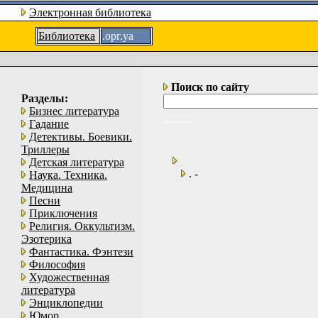
Электронная библиотека
Библиотека
.орг.уа
Поиск по сайту
Разделы:
Бизнес литература
Гадание
Детективы. Боевики.
Триллеры
Детская литература
. -
Наука. Техника.
Медицина
Песни
Приключения
Религия. Оккультизм.
Эзотерика
Фантастика. Фэнтези
Философия
Художественная
литература
Энциклопедии
Юмор