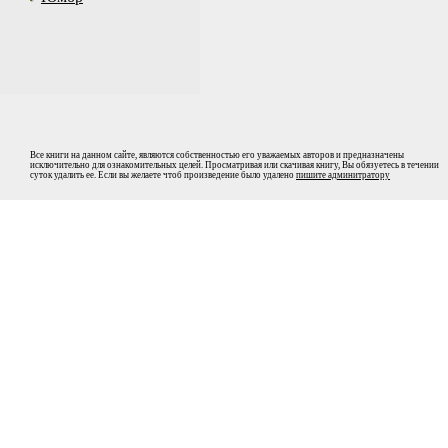
Все книги на данном сайте, являются собственностью его уважаемых авторов и предназначены
исключительно для ознакомительных целей. Просматривая или скачивая книгу, Вы обязуетесь в течении
суток удалить ее. Если вы желаете чтоб произведение было удалено
пишите админитратору