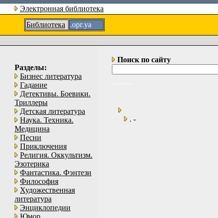
Электронная библиотека
Библиотека
.орг.уа
Поиск по сайту
Разделы:
Бизнес литература
Гадание
Детективы. Боевики.
Триллеры
Детская литература
. -
Наука. Техника.
Медицина
Песни
Приключения
Религия. Оккультизм.
Эзотерика
Фантастика. Фэнтези
Философия
Художественная
литература
Энциклопедии
Юмор