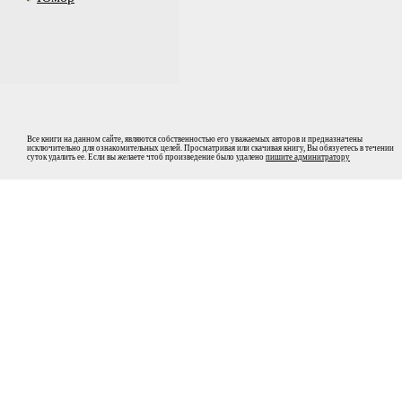
Все книги на данном сайте, являются собственностью его уважаемых авторов и предназначены
исключительно для ознакомительных целей. Просматривая или скачивая книгу, Вы обязуетесь в течении
суток удалить ее. Если вы желаете чтоб произведение было удалено
пишите админитратору