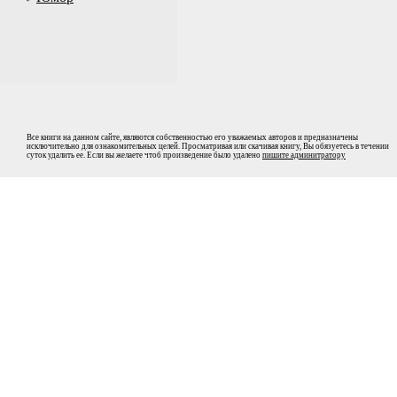
Все книги на данном сайте, являются собственностью его уважаемых авторов и предназначены
исключительно для ознакомительных целей. Просматривая или скачивая книгу, Вы обязуетесь в течении
суток удалить ее. Если вы желаете чтоб произведение было удалено
пишите админитратору