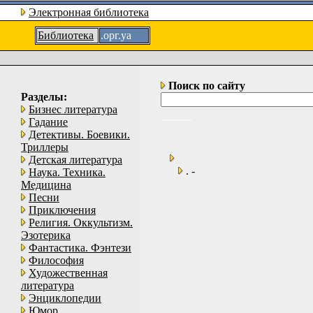
Электронная библиотека
Библиотека
.орг.уа
Поиск по сайту
Разделы:
Бизнес литература
Гадание
Детективы. Боевики.
Триллеры
Детская литература
. -
Наука. Техника.
Медицина
Песни
Приключения
Религия. Оккультизм.
Эзотерика
Фантастика. Фэнтези
Философия
Художественная
литература
Энциклопедии
Юмор