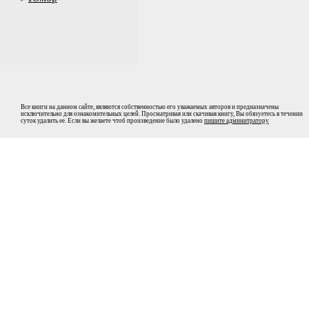
Все книги на данном сайте, являются собственностью его уважаемых авторов и предназначены
исключительно для ознакомительных целей. Просматривая или скачивая книгу, Вы обязуетесь в течении
суток удалить ее. Если вы желаете чтоб произведение было удалено
пишите админитратору