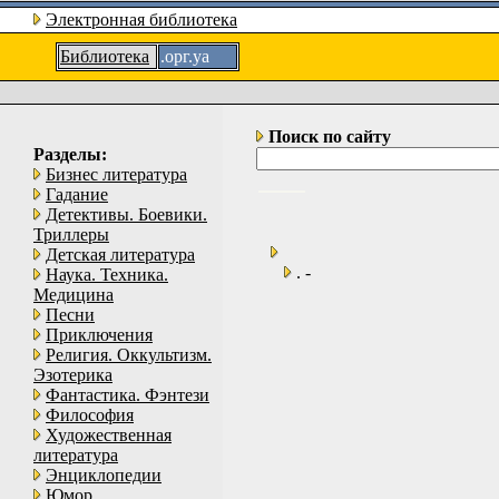
Электронная библиотека
Библиотека
.орг.уа
Поиск по сайту
Разделы:
Бизнес литература
Гадание
Детективы. Боевики.
Триллеры
Детская литература
. -
Наука. Техника.
Медицина
Песни
Приключения
Религия. Оккультизм.
Эзотерика
Фантастика. Фэнтези
Философия
Художественная
литература
Энциклопедии
Юмор