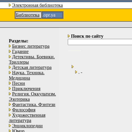
Электронная библиотека
Библиотека
.орг.уа
Поиск по сайту
Разделы:
Бизнес литература
Гадание
Детективы. Боевики.
Триллеры
Детская литература
. -
Наука. Техника.
Медицина
Песни
Приключения
Религия. Оккультизм.
Эзотерика
Фантастика. Фэнтези
Философия
Художественная
литература
Энциклопедии
Юмор