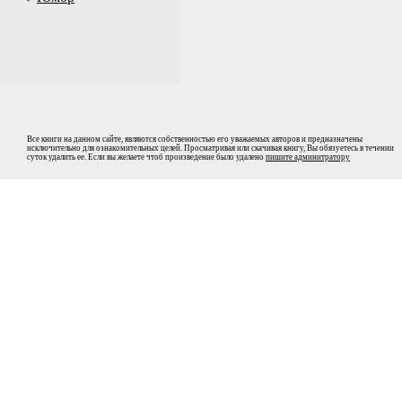
Все книги на данном сайте, являются собственностью его уважаемых авторов и предназначены
исключительно для ознакомительных целей. Просматривая или скачивая книгу, Вы обязуетесь в течении
суток удалить ее. Если вы желаете чтоб произведение было удалено
пишите админитратору