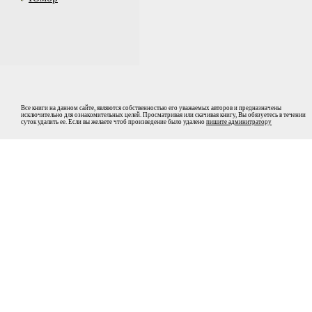
Все книги на данном сайте, являются собственностью его уважаемых авторов и предназначены
исключительно для ознакомительных целей. Просматривая или скачивая книгу, Вы обязуетесь в течении
суток удалить ее. Если вы желаете чтоб произведение было удалено
пишите админитратору