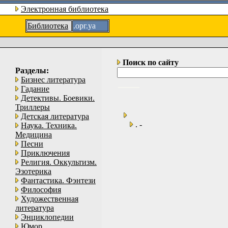
Электронная библиотека
Библиотека
.орг.уа
Поиск по сайту
Разделы:
Бизнес литература
Гадание
Детективы. Боевики.
Триллеры
Детская литература
. -
Наука. Техника.
Медицина
Песни
Приключения
Религия. Оккультизм.
Эзотерика
Фантастика. Фэнтези
Философия
Художественная
литература
Энциклопедии
Юмор