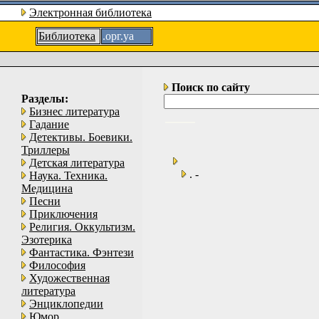
Электронная библиотека
Библиотека
.орг.уа
Поиск по сайту
Разделы:
Бизнес литература
Гадание
Детективы. Боевики.
Триллеры
Детская литература
. -
Наука. Техника.
Медицина
Песни
Приключения
Религия. Оккультизм.
Эзотерика
Фантастика. Фэнтези
Философия
Художественная
литература
Энциклопедии
Юмор