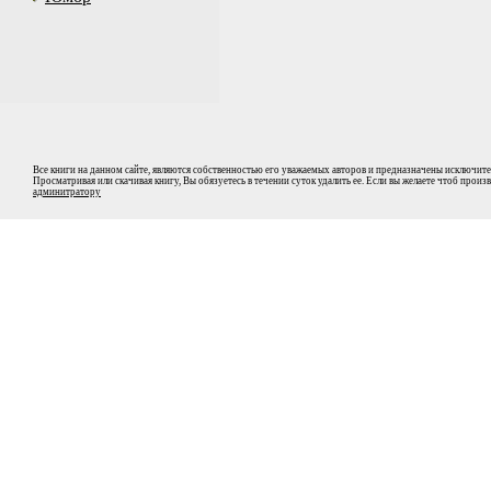
Все книги на данном сайте, являются собственностью его уважаемых авторов и предназначены исключите
Просматривая или скачивая книгу, Вы обязуетесь в течении суток удалить ее. Если вы желаете чтоб прои
админитратору