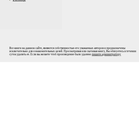
Все книги на данном сайте, являются собственностью его уважаемых авторов и предназначены
исключительно для ознакомительных целей. Просматривая или скачивая книгу, Вы обязуетесь в течении
суток удалить ее. Если вы желаете чтоб произведение было удалено
пишите админитратору