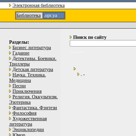
Электронная библиотека
Библиотека
.орг.уа
Поиск по сайту
Разделы:
Бизнес литература
Гадание
Детективы. Боевики.
Триллеры
Детская литература
. -
Наука. Техника.
Медицина
Песни
Приключения
Религия. Оккультизм.
Эзотерика
Фантастика. Фэнтези
Философия
Художественная
литература
Энциклопедии
Юмор