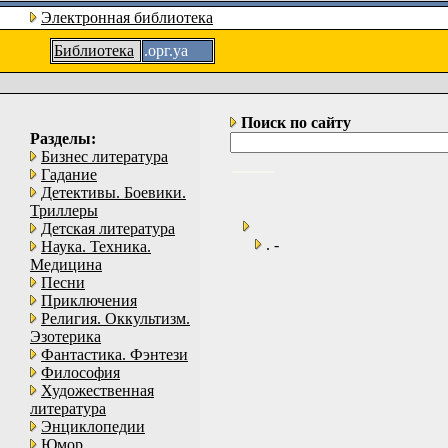
Электронная библиотека
Библиотека
.орг.уа
Поиск по сайту
Разделы:
Бизнес литература
Гадание
Детективы. Боевики.
Триллеры
Детская литература
. -
Наука. Техника.
Медицина
Песни
Приключения
Религия. Оккультизм.
Эзотерика
Фантастика. Фэнтези
Философия
Художественная
литература
Энциклопедии
Юмор