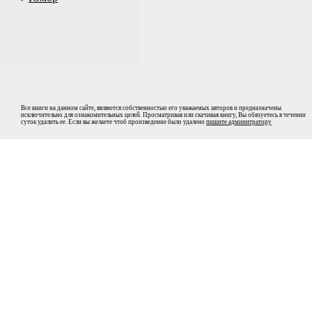
Все книги на данном сайте, являются собственностью его уважаемых авторов и предназначены
исключительно для ознакомительных целей. Просматривая или скачивая книгу, Вы обязуетесь в течении
суток удалить ее. Если вы желаете чтоб произведение было удалено
пишите админитратору