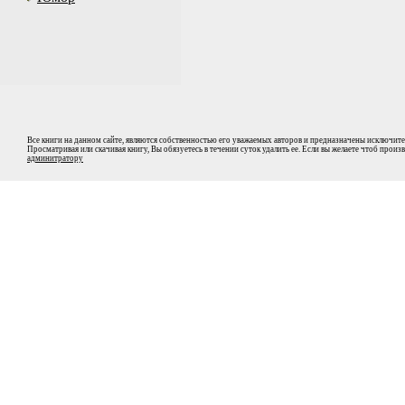
Все книги на данном сайте, являются собственностью его уважаемых авторов и предназначены исключите
Просматривая или скачивая книгу, Вы обязуетесь в течении суток удалить ее. Если вы желаете чтоб прои
админитратору