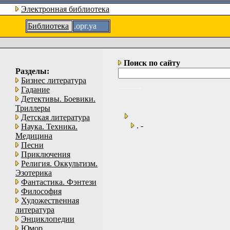
Электронная библиотека
Библиотека
.орг.уа
Поиск по сайту
Разделы:
Бизнес литература
Гадание
Детективы. Боевики.
Триллеры
Детская литература
. -
Наука. Техника.
Медицина
Песни
Приключения
Религия. Оккультизм.
Эзотерика
Фантастика. Фэнтези
Философия
Художественная
литература
Энциклопедии
Юмор