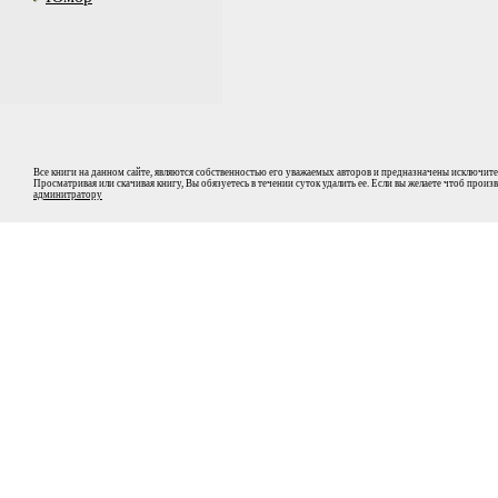
Все книги на данном сайте, являются собственностью его уважаемых авторов и предназначены исключите
Просматривая или скачивая книгу, Вы обязуетесь в течении суток удалить ее. Если вы желаете чтоб прои
админитратору