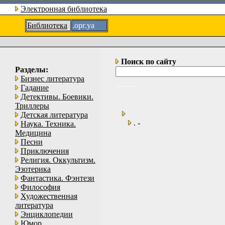
Электронная библиотека
Библиотека
.орг.уа
Поиск по сайту
Разделы:
Бизнес литература
Гадание
Детективы. Боевики.
Триллеры
Детская литература
. -
Наука. Техника.
Медицина
Песни
Приключения
Религия. Оккультизм.
Эзотерика
Фантастика. Фэнтези
Философия
Художественная
литература
Энциклопедии
Юмор