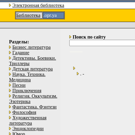
Электронная библиотека
Библиотека
.орг.уа
Поиск по сайту
Разделы:
Бизнес литература
Гадание
Детективы. Боевики.
Триллеры
Детская литература
. -
Наука. Техника.
Медицина
Песни
Приключения
Религия. Оккультизм.
Эзотерика
Фантастика. Фэнтези
Философия
Художественная
литература
Энциклопедии
Юмор