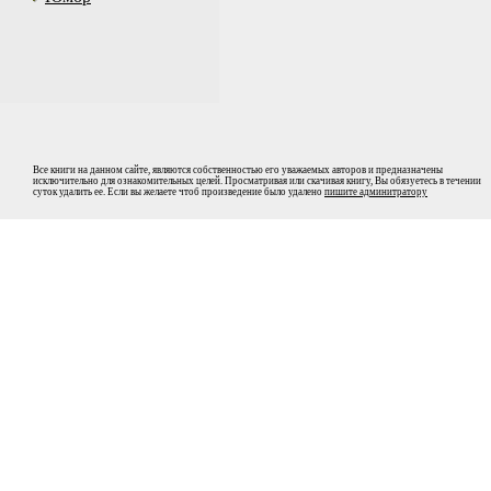
Все книги на данном сайте, являются собственностью его уважаемых авторов и предназначены
исключительно для ознакомительных целей. Просматривая или скачивая книгу, Вы обязуетесь в течении
суток удалить ее. Если вы желаете чтоб произведение было удалено
пишите админитратору