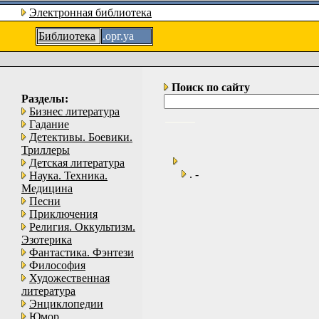
Электронная библиотека
Библиотека
.орг.уа
Поиск по сайту
Разделы:
Бизнес литература
Гадание
Детективы. Боевики.
Триллеры
Детская литература
. -
Наука. Техника.
Медицина
Песни
Приключения
Религия. Оккультизм.
Эзотерика
Фантастика. Фэнтези
Философия
Художественная
литература
Энциклопедии
Юмор