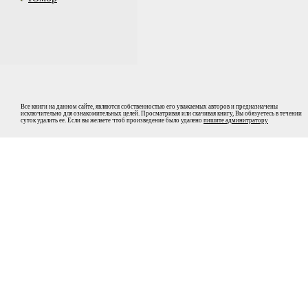
Все книги на данном сайте, являются собственностью его уважаемых авторов и предназначены
исключительно для ознакомительных целей. Просматривая или скачивая книгу, Вы обязуетесь в течении
суток удалить ее. Если вы желаете чтоб произведение было удалено
пишите админитратору