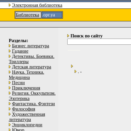
Электронная библиотека
Библиотека
.орг.уа
Поиск по сайту
Разделы:
Бизнес литература
Гадание
Детективы. Боевики.
Триллеры
Детская литература
. -
Наука. Техника.
Медицина
Песни
Приключения
Религия. Оккультизм.
Эзотерика
Фантастика. Фэнтези
Философия
Художественная
литература
Энциклопедии
Юмор