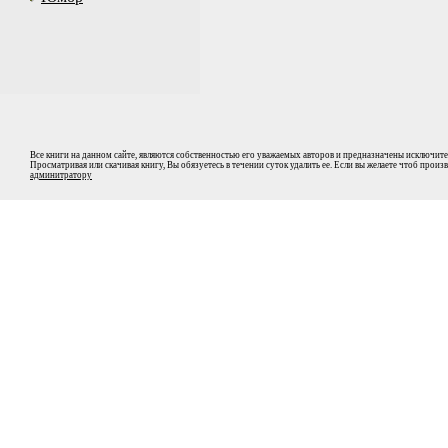
Все книги на данном сайте, являются собственностью его уважаемых авторов и предназначены исключите
Просматривая или скачивая книгу, Вы обязуетесь в течении суток удалить ее. Если вы желаете чтоб прои
админитратору