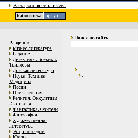
Электронная библиотека
Библиотека
.орг.уа
Поиск по сайту
Разделы:
Бизнес литература
Гадание
Детективы. Боевики.
Триллеры
Детская литература
. -
Наука. Техника.
Медицина
Песни
Приключения
Религия. Оккультизм.
Эзотерика
Фантастика. Фэнтези
Философия
Художественная
литература
Энциклопедии
Юмор