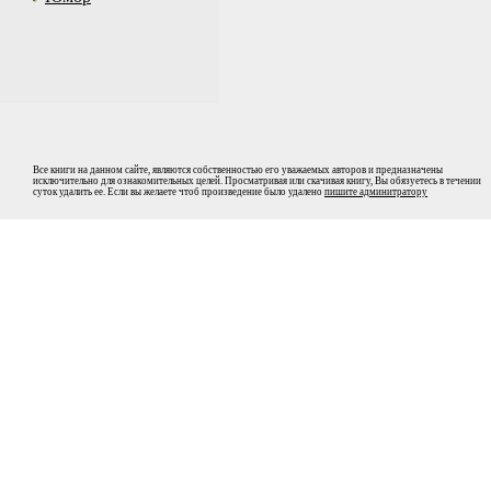
Все книги на данном сайте, являются собственностью его уважаемых авторов и предназначены
исключительно для ознакомительных целей. Просматривая или скачивая книгу, Вы обязуетесь в течении
суток удалить ее. Если вы желаете чтоб произведение было удалено
пишите админитратору