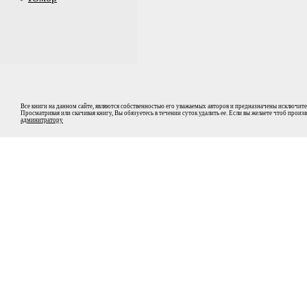
Все книги на данном сайте, являются собственностью его уважаемых авторов и предназначены исключите
Просматривая или скачивая книгу, Вы обязуетесь в течении суток удалить ее. Если вы желаете чтоб прои
админитратору