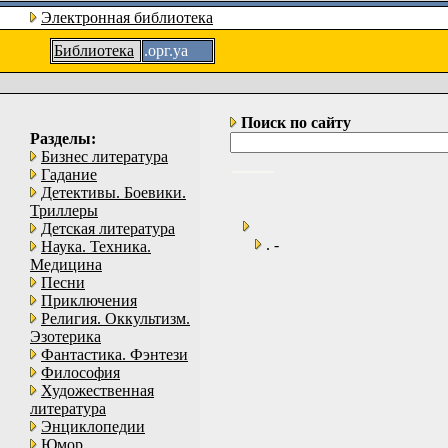
Электронная библиотека
Библиотека
.орг.уа
Поиск по сайту
Разделы:
Бизнес литература
Гадание
Детективы. Боевики.
Триллеры
Детская литература
. -
Наука. Техника.
Медицина
Песни
Приключения
Религия. Оккультизм.
Эзотерика
Фантастика. Фэнтези
Философия
Художественная
литература
Энциклопедии
Юмор