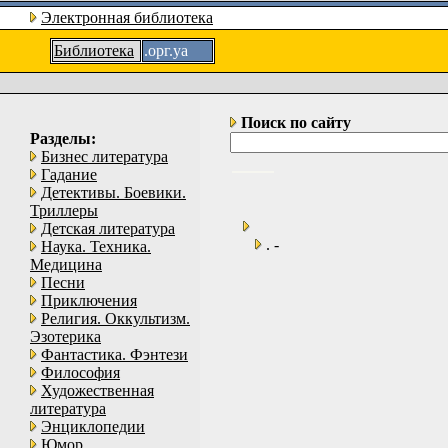
Электронная библиотека
Библиотека
.орг.уа
Поиск по сайту
Разделы:
Бизнес литература
Гадание
Детективы. Боевики.
Триллеры
Детская литература
. -
Наука. Техника.
Медицина
Песни
Приключения
Религия. Оккультизм.
Эзотерика
Фантастика. Фэнтези
Философия
Художественная
литература
Энциклопедии
Юмор