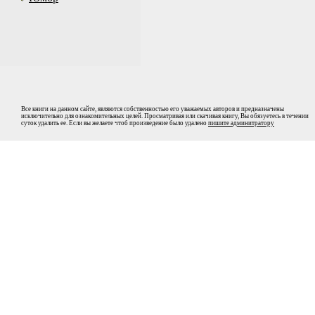
Все книги на данном сайте, являются собственностью его уважаемых авторов и предназначены
исключительно для ознакомительных целей. Просматривая или скачивая книгу, Вы обязуетесь в течении
суток удалить ее. Если вы желаете чтоб произведение было удалено
пишите админитратору