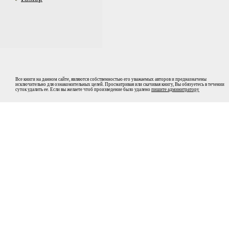
Все книги на данном сайте, являются собственностью его уважаемых авторов и предназначены
исключительно для ознакомительных целей. Просматривая или скачивая книгу, Вы обязуетесь в течении
суток удалить ее. Если вы желаете чтоб произведение было удалено
пишите админитратору