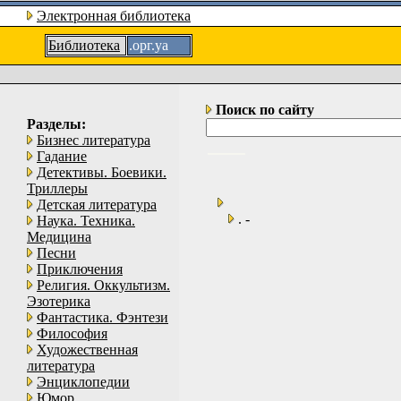
Электронная библиотека
Библиотека
.орг.уа
Поиск по сайту
Разделы:
Бизнес литература
Гадание
Детективы. Боевики.
Триллеры
Детская литература
. -
Наука. Техника.
Медицина
Песни
Приключения
Религия. Оккультизм.
Эзотерика
Фантастика. Фэнтези
Философия
Художественная
литература
Энциклопедии
Юмор