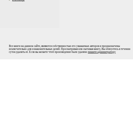
Все книги на данном сайте, являются собственностью его уважаемых авторов и предназначены
исключительно для ознакомительных целей. Просматривая или скачивая книгу, Вы обязуетесь в течении
суток удалить ее. Если вы желаете чтоб произведение было удалено
пишите админитратору