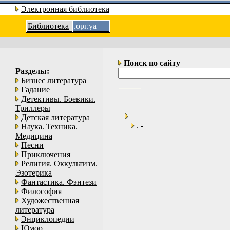
Электронная библиотека
Библиотека
.орг.уа
Поиск по сайту
Разделы:
Бизнес литература
Гадание
Детективы. Боевики.
Триллеры
Детская литература
. -
Наука. Техника.
Медицина
Песни
Приключения
Религия. Оккультизм.
Эзотерика
Фантастика. Фэнтези
Философия
Художественная
литература
Энциклопедии
Юмор