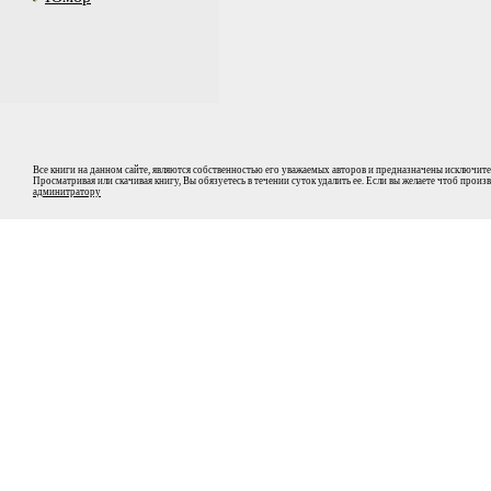
Все книги на данном сайте, являются собственностью его уважаемых авторов и предназначены исключите
Просматривая или скачивая книгу, Вы обязуетесь в течении суток удалить ее. Если вы желаете чтоб прои
админитратору