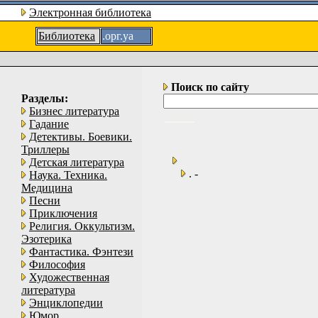
Электронная библиотека
Библиотека
.орг.уа
Поиск по сайту
Разделы:
Бизнес литература
Гадание
Детективы. Боевики.
Триллеры
Детская литература
. -
Наука. Техника.
Медицина
Песни
Приключения
Религия. Оккультизм.
Эзотерика
Фантастика. Фэнтези
Философия
Художественная
литература
Энциклопедии
Юмор