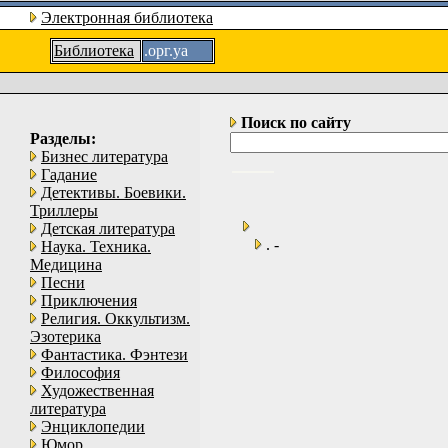
Электронная библиотека
Библиотека
.орг.уа
Поиск по сайту
Разделы:
Бизнес литература
Гадание
Детективы. Боевики.
Триллеры
Детская литература
. -
Наука. Техника.
Медицина
Песни
Приключения
Религия. Оккультизм.
Эзотерика
Фантастика. Фэнтези
Философия
Художественная
литература
Энциклопедии
Юмор