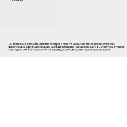
Все книги на данном сайте, являются собственностью его уважаемых авторов и предназначены
исключительно для ознакомительных целей. Просматривая или скачивая книгу, Вы обязуетесь в течении
суток удалить ее. Если вы желаете чтоб произведение было удалено
пишите админитратору