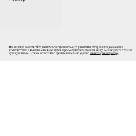
Все книги на данном сайте, являются собственностью его уважаемых авторов и предназначены
исключительно для ознакомительных целей. Просматривая или скачивая книгу, Вы обязуетесь в течении
суток удалить ее. Если вы желаете чтоб произведение было удалено
пишите админитратору