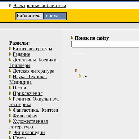
Электронная библиотека
Библиотека
.орг.уа
Поиск по сайту
Разделы:
Бизнес литература
Гадание
Детективы. Боевики.
Триллеры
Детская литература
. -
Наука. Техника.
Медицина
Песни
Приключения
Религия. Оккультизм.
Эзотерика
Фантастика. Фэнтези
Философия
Художественная
литература
Энциклопедии
Юмор