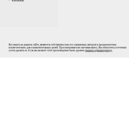
Все книги на данном сайте, являются собственностью его уважаемых авторов и предназначены
исключительно для ознакомительных целей. Просматривая или скачивая книгу, Вы обязуетесь в течении
суток удалить ее. Если вы желаете чтоб произведение было удалено
пишите админитратору