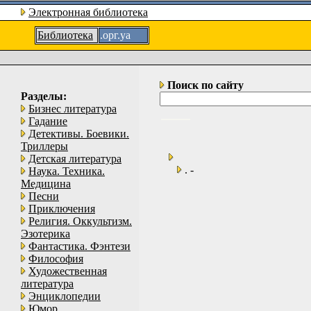
Электронная библиотека
Библиотека
.орг.уа
Поиск по сайту
Разделы:
Бизнес литература
Гадание
Детективы. Боевики.
Триллеры
Детская литература
. -
Наука. Техника.
Медицина
Песни
Приключения
Религия. Оккультизм.
Эзотерика
Фантастика. Фэнтези
Философия
Художественная
литература
Энциклопедии
Юмор