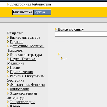
Электронная библиотека
Библиотека
.орг.уа
Поиск по сайту
Разделы:
Бизнес литература
Гадание
Детективы. Боевики.
Триллеры
Детская литература
. -
Наука. Техника.
Медицина
Песни
Приключения
Религия. Оккультизм.
Эзотерика
Фантастика. Фэнтези
Философия
Художественная
литература
Энциклопедии
Юмор