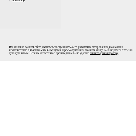
Все книги на данном сайте, являются собственностью его уважаемых авторов и предназначены
исключительно для ознакомительных целей. Просматривая или скачивая книгу, Вы обязуетесь в течении
суток удалить ее. Если вы желаете чтоб произведение было удалено
пишите админитратору