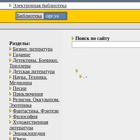
Электронная библиотека
Библиотека
.орг.уа
Поиск по сайту
Разделы:
Бизнес литература
Гадание
Детективы. Боевики.
Триллеры
Детская литература
. -
Наука. Техника.
Медицина
Песни
Приключения
Религия. Оккультизм.
Эзотерика
Фантастика. Фэнтези
Философия
Художественная
литература
Энциклопедии
Юмор