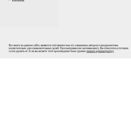
Все книги на данном сайте, являются собственностью его уважаемых авторов и предназначены
исключительно для ознакомительных целей. Просматривая или скачивая книгу, Вы обязуетесь в течении
суток удалить ее. Если вы желаете чтоб произведение было удалено
пишите админитратору