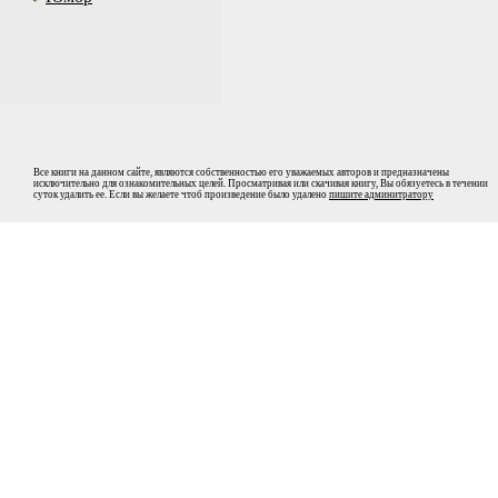
Все книги на данном сайте, являются собственностью его уважаемых авторов и предназначены
исключительно для ознакомительных целей. Просматривая или скачивая книгу, Вы обязуетесь в течении
суток удалить ее. Если вы желаете чтоб произведение было удалено
пишите админитратору