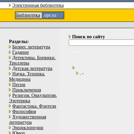
Электронная библиотека
Библиотека
.орг.уа
Поиск по сайту
Разделы:
Бизнес литература
Гадание
Детективы. Боевики.
Триллеры
Детская литература
. -
Наука. Техника.
Медицина
Песни
Приключения
Религия. Оккультизм.
Эзотерика
Фантастика. Фэнтези
Философия
Художественная
литература
Энциклопедии
Юмор