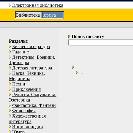
Электронная библиотека
Библиотека
.орг.уа
Поиск по сайту
Разделы:
Бизнес литература
Гадание
Детективы. Боевики.
Триллеры
Детская литература
. -
Наука. Техника.
Медицина
Песни
Приключения
Религия. Оккультизм.
Эзотерика
Фантастика. Фэнтези
Философия
Художественная
литература
Энциклопедии
Юмор