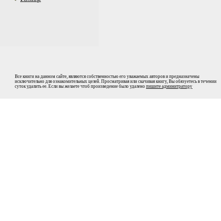
Все книги на данном сайте, являются собственностью его уважаемых авторов и предназначены
исключительно для ознакомительных целей. Просматривая или скачивая книгу, Вы обязуетесь в течении
суток удалить ее. Если вы желаете чтоб произведение было удалено
пишите админитратору