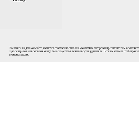
Все книги на данном сайте, являются собственностью его уважаемых авторов и предназначены исключите
Просматривая или скачивая книгу, Вы обязуетесь в течении суток удалить ее. Если вы желаете чтоб прои
админитратору