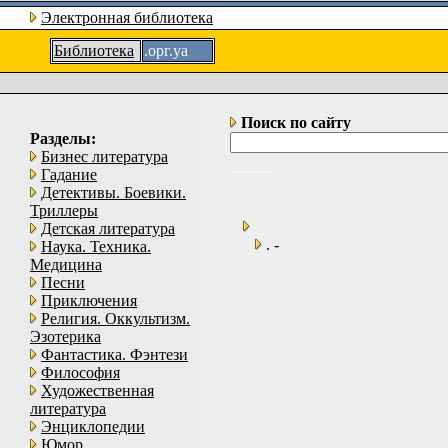
Электронная библиотека
Библиотека
.орг.уа
Поиск по сайту
Разделы:
Бизнес литература
Гадание
Детективы. Боевики.
Триллеры
Детская литература
. -
Наука. Техника.
Медицина
Песни
Приключения
Религия. Оккультизм.
Эзотерика
Фантастика. Фэнтези
Философия
Художественная
литература
Энциклопедии
Юмор