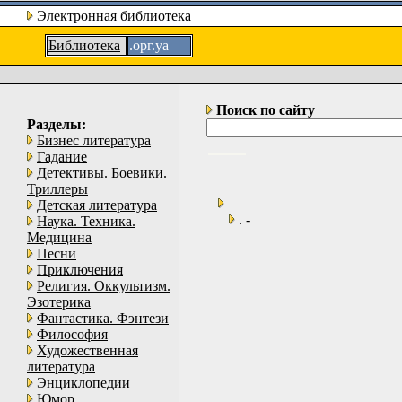
Электронная библиотека
Библиотека
.орг.уа
Поиск по сайту
Разделы:
Бизнес литература
Гадание
Детективы. Боевики.
Триллеры
Детская литература
. -
Наука. Техника.
Медицина
Песни
Приключения
Религия. Оккультизм.
Эзотерика
Фантастика. Фэнтези
Философия
Художественная
литература
Энциклопедии
Юмор