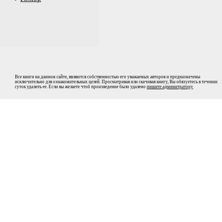
Все книги на данном сайте, являются собственностью его уважаемых авторов и предназначены
исключительно для ознакомительных целей. Просматривая или скачивая книгу, Вы обязуетесь в течении
суток удалить ее. Если вы желаете чтоб произведение было удалено
пишите админитратору