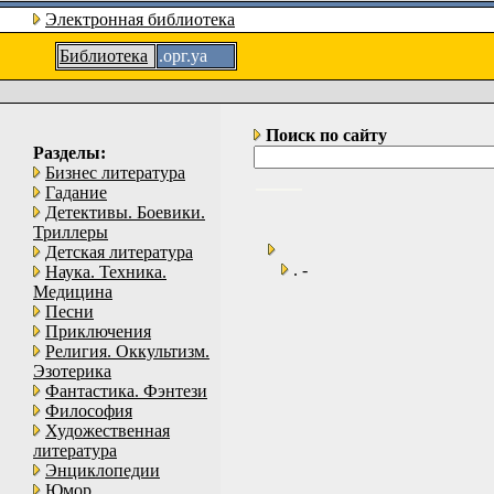
Электронная библиотека
Библиотека
.орг.уа
Поиск по сайту
Разделы:
Бизнес литература
Гадание
Детективы. Боевики.
Триллеры
Детская литература
. -
Наука. Техника.
Медицина
Песни
Приключения
Религия. Оккультизм.
Эзотерика
Фантастика. Фэнтези
Философия
Художественная
литература
Энциклопедии
Юмор