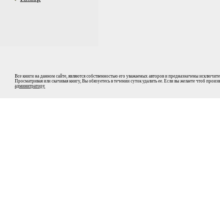
Все книги на данном сайте, являются собственностью его уважаемых авторов и предназначены исключите
Просматривая или скачивая книгу, Вы обязуетесь в течении суток удалить ее. Если вы желаете чтоб прои
админитратору