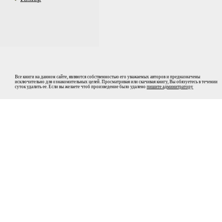
Все книги на данном сайте, являются собственностью его уважаемых авторов и предназначены
исключительно для ознакомительных целей. Просматривая или скачивая книгу, Вы обязуетесь в течении
суток удалить ее. Если вы желаете чтоб произведение было удалено
пишите админитратору