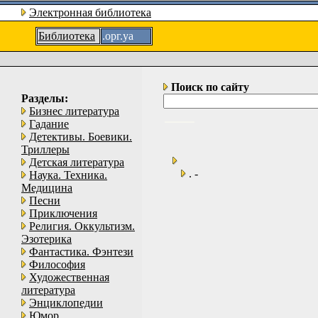
Электронная библиотека
Библиотека
.орг.уа
Поиск по сайту
Разделы:
Бизнес литература
Гадание
Детективы. Боевики.
Триллеры
Детская литература
. -
Наука. Техника.
Медицина
Песни
Приключения
Религия. Оккультизм.
Эзотерика
Фантастика. Фэнтези
Философия
Художественная
литература
Энциклопедии
Юмор