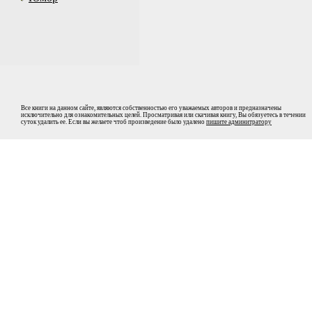
Все книги на данном сайте, являются собственностью его уважаемых авторов и предназначены
исключительно для ознакомительных целей. Просматривая или скачивая книгу, Вы обязуетесь в течении
суток удалить ее. Если вы желаете чтоб произведение было удалено
пишите админитратору