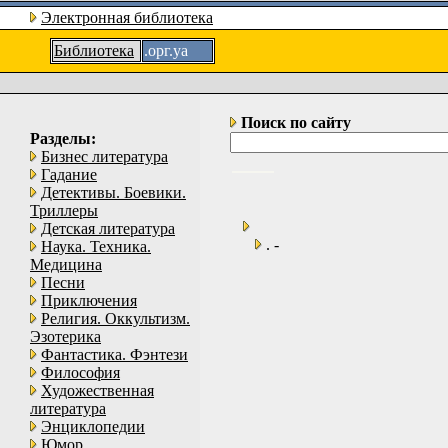
Электронная библиотека
Библиотека
.орг.уа
Поиск по сайту
Разделы:
Бизнес литература
Гадание
Детективы. Боевики.
Триллеры
Детская литература
. -
Наука. Техника.
Медицина
Песни
Приключения
Религия. Оккультизм.
Эзотерика
Фантастика. Фэнтези
Философия
Художественная
литература
Энциклопедии
Юмор