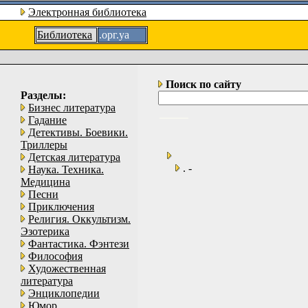
Электронная библиотека
Библиотека
.орг.уа
Поиск по сайту
Разделы:
Бизнес литература
Гадание
Детективы. Боевики.
Триллеры
Детская литература
. -
Наука. Техника.
Медицина
Песни
Приключения
Религия. Оккультизм.
Эзотерика
Фантастика. Фэнтези
Философия
Художественная
литература
Энциклопедии
Юмор