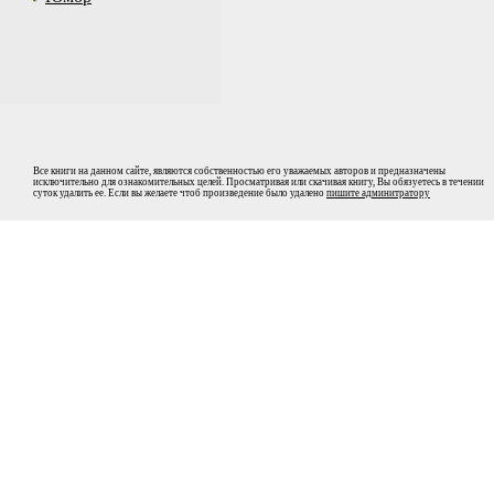
Все книги на данном сайте, являются собственностью его уважаемых авторов и предназначены
исключительно для ознакомительных целей. Просматривая или скачивая книгу, Вы обязуетесь в течении
суток удалить ее. Если вы желаете чтоб произведение было удалено
пишите админитратору