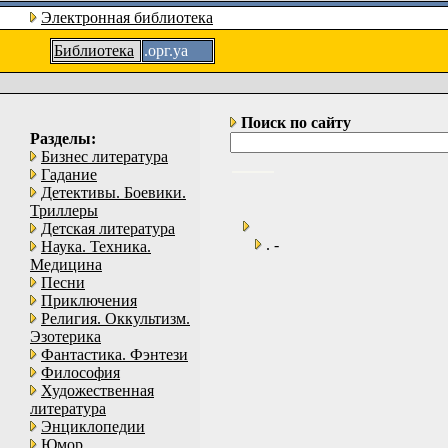
Электронная библиотека
Библиотека
.орг.уа
Поиск по сайту
Разделы:
Бизнес литература
Гадание
Детективы. Боевики.
Триллеры
Детская литература
. -
Наука. Техника.
Медицина
Песни
Приключения
Религия. Оккультизм.
Эзотерика
Фантастика. Фэнтези
Философия
Художественная
литература
Энциклопедии
Юмор