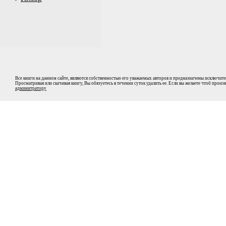
Все книги на данном сайте, являются собственностью его уважаемых авторов и предназначены исключите
Просматривая или скачивая книгу, Вы обязуетесь в течении суток удалить ее. Если вы желаете чтоб прои
админитратору