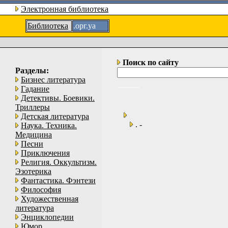
Электронная библиотека
Библиотека
.орг.уа
Поиск по сайту
Разделы:
Бизнес литература
Гадание
Детективы. Боевики.
Триллеры
Детская литература
. -
Наука. Техника.
Медицина
Песни
Приключения
Религия. Оккультизм.
Эзотерика
Фантастика. Фэнтези
Философия
Художественная
литература
Энциклопедии
Юмор