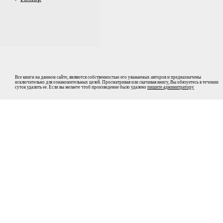
Все книги на данном сайте, являются собственностью его уважаемых авторов и предназначены
исключительно для ознакомительных целей. Просматривая или скачивая книгу, Вы обязуетесь в течении
суток удалить ее. Если вы желаете чтоб произведение было удалено
пишите админитратору