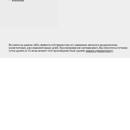
Все книги на данном сайте, являются собственностью его уважаемых авторов и предназначены
исключительно для ознакомительных целей. Просматривая или скачивая книгу, Вы обязуетесь в течении
суток удалить ее. Если вы желаете чтоб произведение было удалено
пишите админитратору