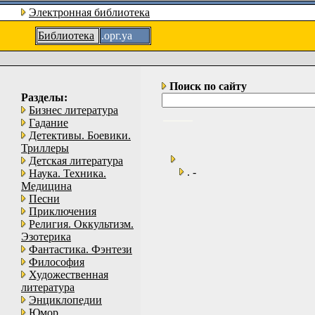
Электронная библиотека
Библиотека
.орг.уа
Поиск по сайту
Разделы:
Бизнес литература
Гадание
Детективы. Боевики.
Триллеры
Детская литература
. -
Наука. Техника.
Медицина
Песни
Приключения
Религия. Оккультизм.
Эзотерика
Фантастика. Фэнтези
Философия
Художественная
литература
Энциклопедии
Юмор