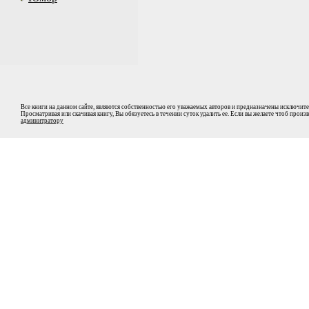
Все книги на данном сайте, являются собственностью его уважаемых авторов и предназначены исключите
Просматривая или скачивая книгу, Вы обязуетесь в течении суток удалить ее. Если вы желаете чтоб прои
админитратору