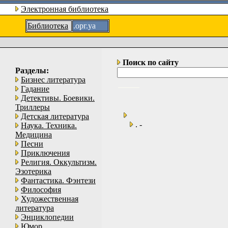
Электронная библиотека
Библиотека
.орг.уа
Поиск по сайту
Разделы:
Бизнес литература
Гадание
Детективы. Боевики.
Триллеры
Детская литература
. -
Наука. Техника.
Медицина
Песни
Приключения
Религия. Оккультизм.
Эзотерика
Фантастика. Фэнтези
Философия
Художественная
литература
Энциклопедии
Юмор