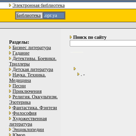
Электронная библиотека
Библиотека
.орг.уа
Поиск по сайту
Разделы:
Бизнес литература
Гадание
Детективы. Боевики.
Триллеры
Детская литература
. -
Наука. Техника.
Медицина
Песни
Приключения
Религия. Оккультизм.
Эзотерика
Фантастика. Фэнтези
Философия
Художественная
литература
Энциклопедии
Юмор