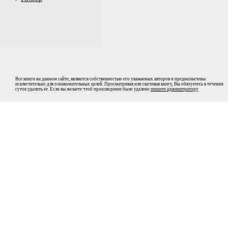
Все книги на данном сайте, являются собственностью его уважаемых авторов и предназначены
исключительно для ознакомительных целей. Просматривая или скачивая книгу, Вы обязуетесь в течении
суток удалить ее. Если вы желаете чтоб произведение было удалено
пишите админитратору