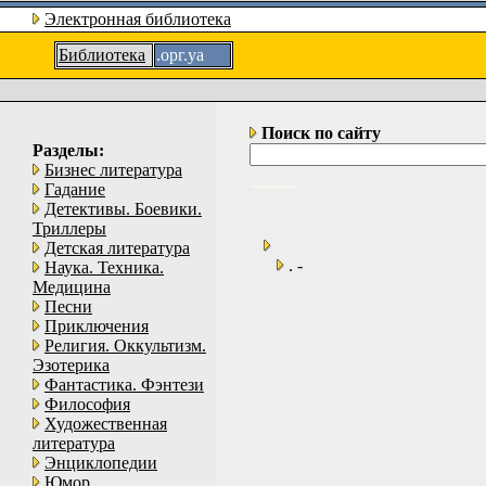
Электронная библиотека
Библиотека
.орг.уа
Поиск по сайту
Разделы:
Бизнес литература
Гадание
Детективы. Боевики.
Триллеры
Детская литература
. -
Наука. Техника.
Медицина
Песни
Приключения
Религия. Оккультизм.
Эзотерика
Фантастика. Фэнтези
Философия
Художественная
литература
Энциклопедии
Юмор