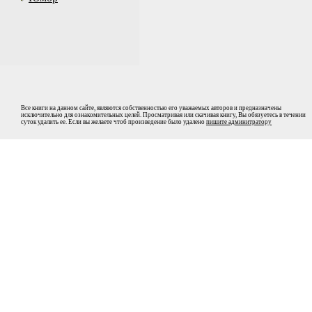
Все книги на данном сайте, являются собственностью его уважаемых авторов и предназначены
исключительно для ознакомительных целей. Просматривая или скачивая книгу, Вы обязуетесь в течении
суток удалить ее. Если вы желаете чтоб произведение было удалено
пишите админитратору