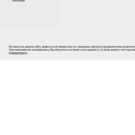
Все книги на данном сайте, являются собственностью его уважаемых авторов и предназначены исключите
Просматривая или скачивая книгу, Вы обязуетесь в течении суток удалить ее. Если вы желаете чтоб прои
админитратору