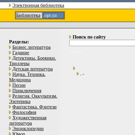
Электронная библиотека
Библиотека
.орг.уа
Поиск по сайту
Разделы:
Бизнес литература
Гадание
Детективы. Боевики.
Триллеры
Детская литература
. -
Наука. Техника.
Медицина
Песни
Приключения
Религия. Оккультизм.
Эзотерика
Фантастика. Фэнтези
Философия
Художественная
литература
Энциклопедии
Юмор