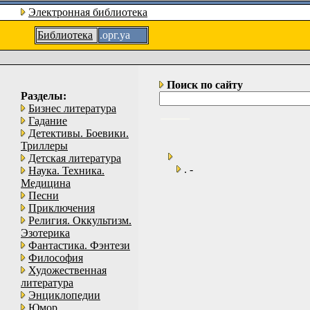
Электронная библиотека
Библиотека
.орг.уа
Поиск по сайту
Разделы:
Бизнес литература
Гадание
Детективы. Боевики.
Триллеры
Детская литература
. -
Наука. Техника.
Медицина
Песни
Приключения
Религия. Оккультизм.
Эзотерика
Фантастика. Фэнтези
Философия
Художественная
литература
Энциклопедии
Юмор