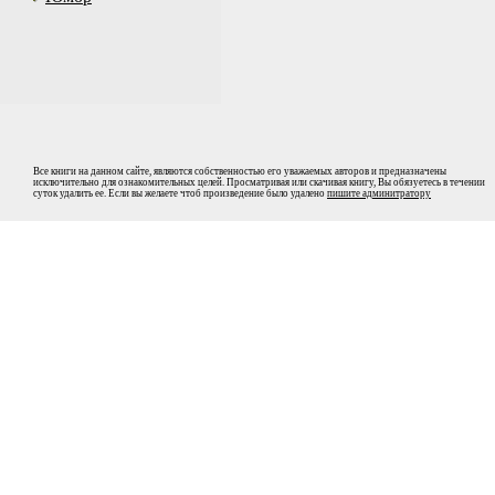
Все книги на данном сайте, являются собственностью его уважаемых авторов и предназначены
исключительно для ознакомительных целей. Просматривая или скачивая книгу, Вы обязуетесь в течении
суток удалить ее. Если вы желаете чтоб произведение было удалено
пишите админитратору