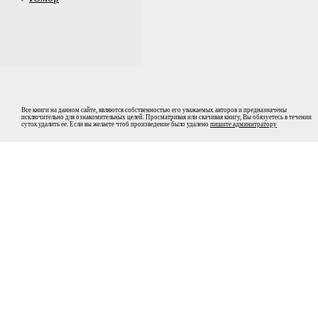
Все книги на данном сайте, являются собственностью его уважаемых авторов и предназначены
исключительно для ознакомительных целей. Просматривая или скачивая книгу, Вы обязуетесь в течении
суток удалить ее. Если вы желаете чтоб произведение было удалено
пишите админитратору