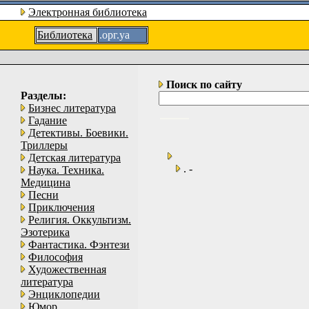
Электронная библиотека
Библиотека
.орг.уа
Поиск по сайту
Разделы:
Бизнес литература
Гадание
Детективы. Боевики.
Триллеры
Детская литература
. -
Наука. Техника.
Медицина
Песни
Приключения
Религия. Оккультизм.
Эзотерика
Фантастика. Фэнтези
Философия
Художественная
литература
Энциклопедии
Юмор