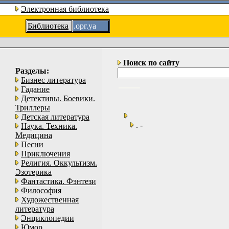
Электронная библиотека
Библиотека
.орг.уа
Поиск по сайту
Разделы:
Бизнес литература
Гадание
Детективы. Боевики.
Триллеры
Детская литература
. -
Наука. Техника.
Медицина
Песни
Приключения
Религия. Оккультизм.
Эзотерика
Фантастика. Фэнтези
Философия
Художественная
литература
Энциклопедии
Юмор