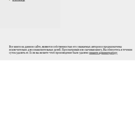
Все книги на данном сайте, являются собственностью его уважаемых авторов и предназначены
исключительно для ознакомительных целей. Просматривая или скачивая книгу, Вы обязуетесь в течении
суток удалить ее. Если вы желаете чтоб произведение было удалено
пишите админитратору