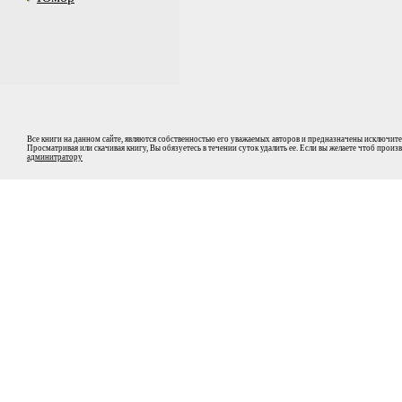
Все книги на данном сайте, являются собственностью его уважаемых авторов и предназначены исключите
Просматривая или скачивая книгу, Вы обязуетесь в течении суток удалить ее. Если вы желаете чтоб прои
админитратору