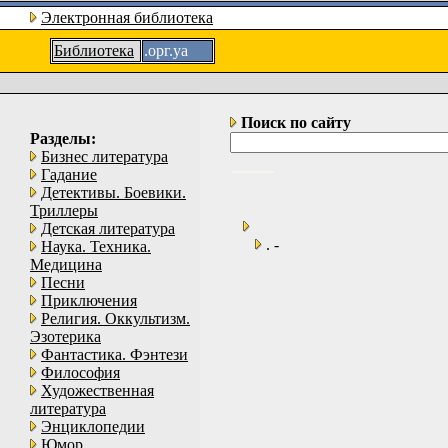
Электронная библиотека
Библиотека
.орг.уа
Поиск по сайту
Разделы:
Бизнес литература
Гадание
Детективы. Боевики.
Триллеры
Детская литература
. -
Наука. Техника.
Медицина
Песни
Приключения
Религия. Оккультизм.
Эзотерика
Фантастика. Фэнтези
Философия
Художественная
литература
Энциклопедии
Юмор