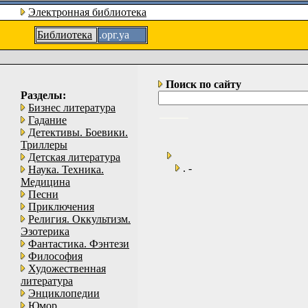
Электронная библиотека
Библиотека
.орг.уа
Поиск по сайту
Разделы:
Бизнес литература
Гадание
Детективы. Боевики.
Триллеры
Детская литература
. -
Наука. Техника.
Медицина
Песни
Приключения
Религия. Оккультизм.
Эзотерика
Фантастика. Фэнтези
Философия
Художественная
литература
Энциклопедии
Юмор