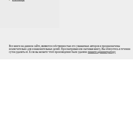
Все книги на данном сайте, являются собственностью его уважаемых авторов и предназначены
исключительно для ознакомительных целей. Просматривая или скачивая книгу, Вы обязуетесь в течении
суток удалить ее. Если вы желаете чтоб произведение было удалено
пишите админитратору