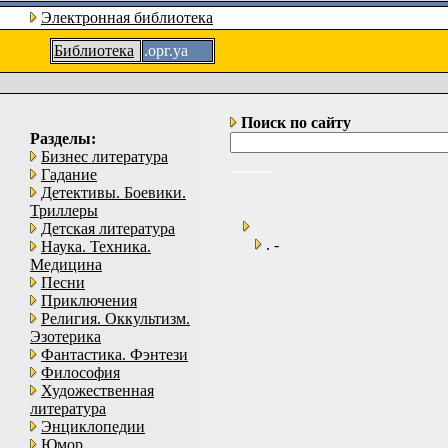
Электронная библиотека
Библиотека
.орг.уа
Поиск по сайту
Разделы:
Бизнес литература
Гадание
Детективы. Боевики.
Триллеры
Детская литература
. -
Наука. Техника.
Медицина
Песни
Приключения
Религия. Оккультизм.
Эзотерика
Фантастика. Фэнтези
Философия
Художественная
литература
Энциклопедии
Юмор