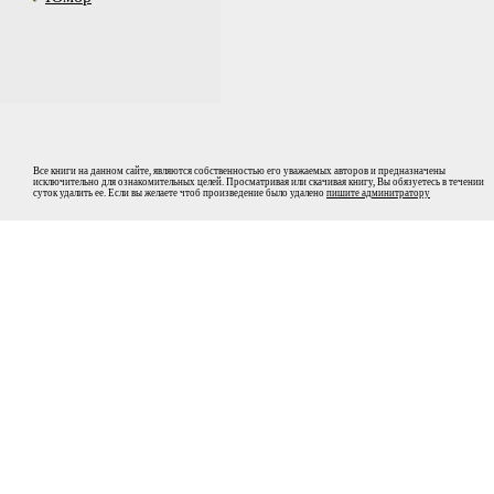
Все книги на данном сайте, являются собственностью его уважаемых авторов и предназначены
исключительно для ознакомительных целей. Просматривая или скачивая книгу, Вы обязуетесь в течении
суток удалить ее. Если вы желаете чтоб произведение было удалено
пишите админитратору